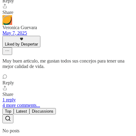
Reply
Share
Veronica Guevara
May 7, 2025
Liked by Despertar
Muy buen articulo, me gustan todos sus concejos para tener una
mejor calidad de vida.
Reply
Share
1 reply
4 more comments...
Top
Latest
Discussions
No posts