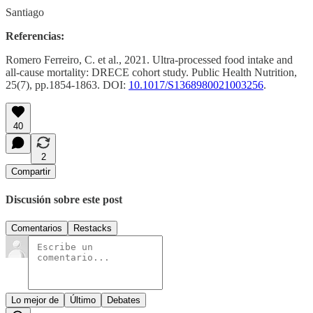
Santiago
Referencias:
Romero Ferreiro, C. et al., 2021. Ultra-processed food intake and
all-cause mortality: DRECE cohort study. Public Health Nutrition,
25(7), pp.1854-1863. DOI:
10.1017/S1368980021003256
.
40
2
Compartir
Discusión sobre este post
Comentarios
Restacks
Lo mejor de
Último
Debates